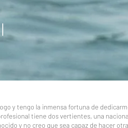
l
logo y tengo la inmensa fortuna de dedicarme
rofesional tiene dos vertientes, una nacional
nocido y no creo que sea capaz de hacer otra