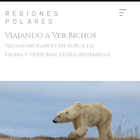
REGIONES
POLARES
Viajando a Ver Bichos
Vagamundeando en busca de
fauna y personas extraordinarias